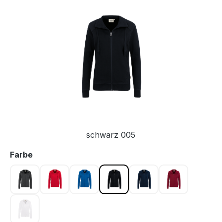
Bildergalerie überspringen
schwarz 005
auswählen
Farbe
anthrazit 028
rot 002
royalblau 010
schwarz 005
tinte 034
weinrot 017
weiß 001