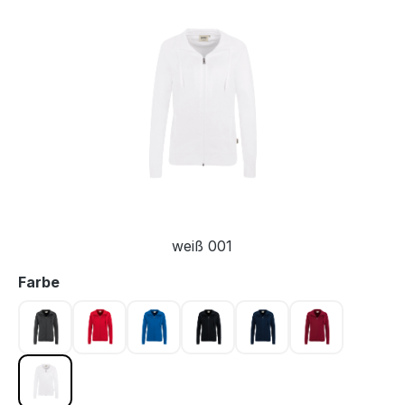
Bildergalerie überspringen
weiß 001
auswählen
Farbe
anthrazit 028
rot 002
royalblau 010
schwarz 005
tinte 034
weinrot 017
weiß 001