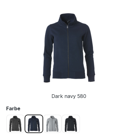
Bildergalerie überspringen
Dark navy 580
auswählen
Farbe
Antrazit meliert 955
Dark navy 580
Graumeliert 95
Schwarz 99