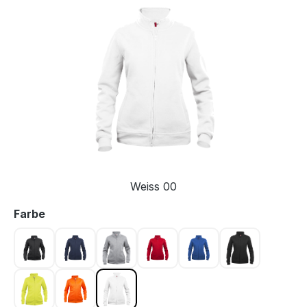
Bildergalerie überspringen
Weiss 00
auswählen
Farbe
Anthrazit meliert 955
Dunkel Marine 580
Graumeliert 95
Rot 35
Royal Blau 55
Schwarz 99
Warnschutz Gelb 11
Warnschutz Orange 170
Weiss 00