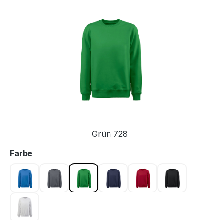
Bildergalerie überspringen
Grün 728
auswählen
Farbe
Blau 632
Grau 935
Grün 728
Marine 600
Rot 400
Schwarz 90
Weiss 100