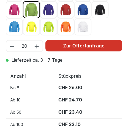
Kirsche 300
Light green 67
Lila 44
Rot 35
Royal Blau 55
Schwarz 99
Türkis 54
Warnschutz Gelb 11
Warnschutz Grün 600
Warnschutz Orange 170
Weiss 00
Zur Offertanfrage
Lieferzeit ca. 3 - 7 Tage
Anzahl
Stückpreis
CHF 26.00
Bis
9
CHF 24.70
Ab
10
CHF 23.40
Ab
50
CHF 22.10
Ab
100