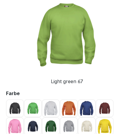
Bildergalerie überspringen
Light green 67
auswählen
Farbe
Anthrazit meliert 955
Apfelgrün 605
Ash 92
Blood orange 18
Blue 56
Bordeaux 38
Bright Pink 250
Dunkel Marine 580
Flaschengrün 68
Graumeliert 95
Hellkhaki 815
Jaune 10