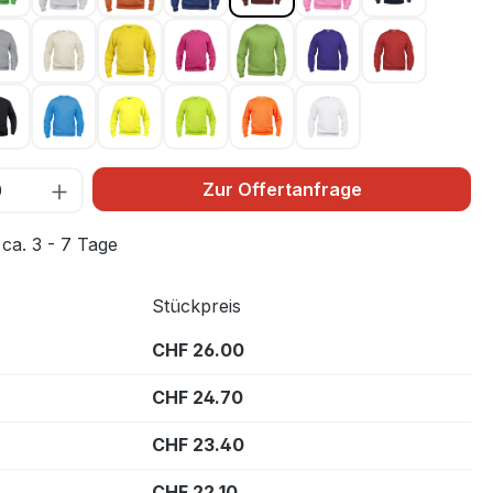
ngrün 68
Graumeliert 95
Hellkhaki 815
Jaune 10
Kirsche 300
Light green 67
Lila 44
Rot 35
lau 55
Schwarz 99
Türkis 54
Warnschutz Gelb 11
Warnschutz Grün 600
Warnschutz Orange 170
Weiss 00
Zur Offertanfrage
 ca. 3 - 7 Tage
Stückpreis
CHF 26.00
CHF 24.70
CHF 23.40
CHF 22.10