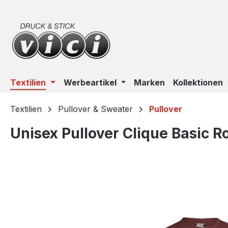
m Hauptinhalt springen
Zur Suche springen
Zur Hauptnavigation springen
Textilien
Werbeartikel
Marken
Kollektionen
Textilien
Pullover & Sweater
Pullover
Unisex Pullover Clique Basic 
Bildergalerie überspringen