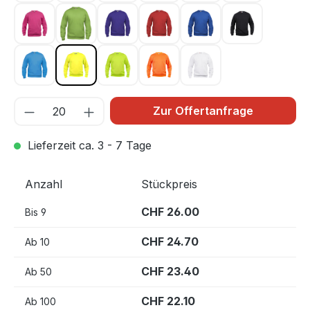
Kirsche 300
Light green 67
Lila 44
Rot 35
Royal Blau 55
Schwarz 99
Türkis 54
Warnschutz Gelb 11
Warnschutz Grün 600
Warnschutz Orange 170
Weiss 00
Zur Offertanfrage
Lieferzeit ca. 3 - 7 Tage
Anzahl
Stückpreis
CHF 26.00
Bis
9
CHF 24.70
Ab
10
CHF 23.40
Ab
50
CHF 22.10
Ab
100