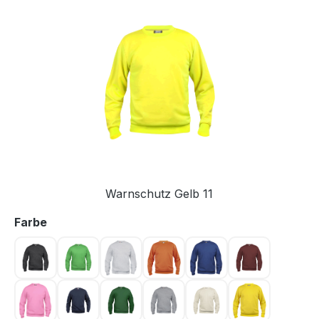
Bildergalerie überspringen
Warnschutz Gelb 11
auswählen
Farbe
Anthrazit meliert 955
Apfelgrün 605
Ash 92
Blood orange 18
Blue 56
Bordeaux 38
Bright Pink 250
Dunkel Marine 580
Flaschengrün 68
Graumeliert 95
Hellkhaki 815
Jaune 10