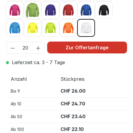
Kirsche 300
Light green 67
Lila 44
Rot 35
Royal Blau 55
Schwarz 99
Türkis 54
Warnschutz Gelb 11
Warnschutz Grün 600
Warnschutz Orange 170
Weiss 00
Zur Offertanfrage
Lieferzeit ca. 3 - 7 Tage
Anzahl
Stückpreis
CHF 26.00
Bis
9
CHF 24.70
Ab
10
CHF 23.40
Ab
50
CHF 22.10
Ab
100