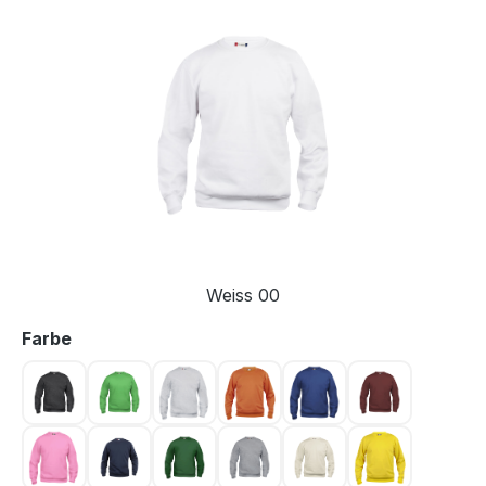
Bildergalerie überspringen
Weiss 00
auswählen
Farbe
Anthrazit meliert 955
Apfelgrün 605
Ash 92
Blood orange 18
Blue 56
Bordeaux 38
Bright Pink 250
Dunkel Marine 580
Flaschengrün 68
Graumeliert 95
Hellkhaki 815
Jaune 10