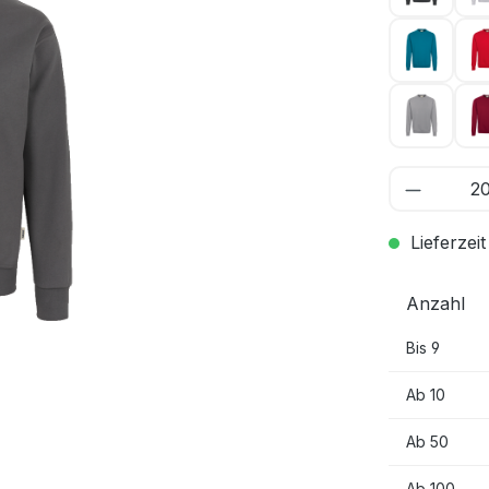
petrol 
titan 04
Lieferzeit
Anzahl
Bis
9
Ab
10
Ab
50
Ab
100