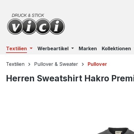
m Hauptinhalt springen
Zur Suche springen
Zur Hauptnavigation springen
Textilien
Werbeartikel
Marken
Kollektionen
Textilien
Pullover & Sweater
Pullover
Herren Sweatshirt Hakro Prem
Bildergalerie überspringen