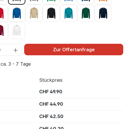
046
rot 002
royalblau 010
sand 007
schwarz 005
smaragd 012
tanne 072
tinte 034
3
weinrot 017
weiß 001
Zur Offertanfrage
 ca. 3 - 7 Tage
Stückpreis
CHF 49.90
CHF 44.90
CHF 42.50
CHF 40.20