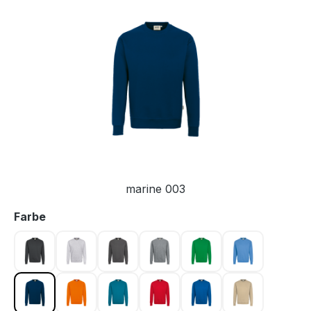
Bildergalerie überspringen
marine 003
auswählen
Farbe
anthrazit 028
ash meliert 024
graphit 042
grau meliert 015
kellygrün 029
malibublau 0
marine 003
orange 027
petrol 046
rot 002
royalblau 010
sand 007