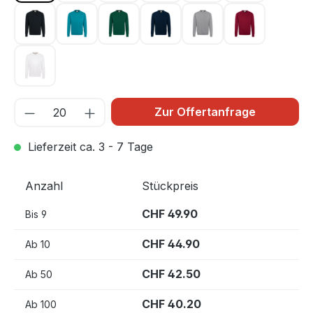
schwarz 005
smaragd 012
tanne 072
tinte 034
titan 043
weinrot 017
weiß 001
Zur Offertanfrage
Lieferzeit ca. 3 - 7 Tage
Anzahl
Stückpreis
CHF 49.90
Bis
9
CHF 44.90
Ab
10
CHF 42.50
Ab
50
CHF 40.20
Ab
100