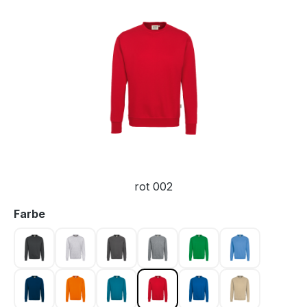
Bildergalerie überspringen
rot 002
auswählen
Farbe
anthrazit 028
ash meliert 024
graphit 042
grau meliert 015
kellygrün 029
malibublau 0
marine 003
orange 027
petrol 046
rot 002
royalblau 010
sand 007