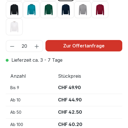
schwarz 005
smaragd 012
tanne 072
tinte 034
titan 043
weinrot 017
weiß 001
Zur Offertanfrage
Lieferzeit ca. 3 - 7 Tage
Anzahl
Stückpreis
CHF 49.90
Bis
9
CHF 44.90
Ab
10
CHF 42.50
Ab
50
CHF 40.20
Ab
100