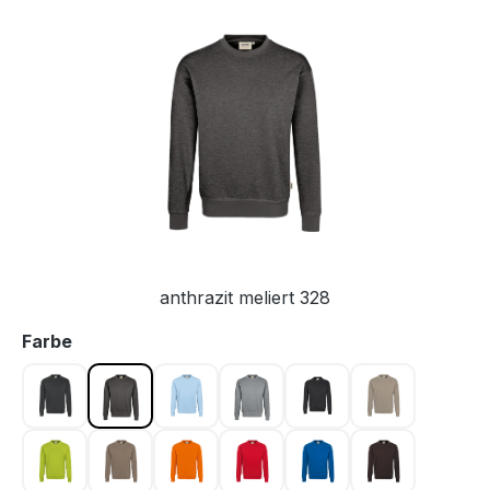
Bildergalerie überspringen
anthrazit meliert 328
auswählen
Farbe
anthrazit 028
anthrazit meliert 328
eisblau 020
grau meliert 015
karbongrau 064
khaki 080
kiwi 040
nougat 128
orange 027
rot 002
royalblau 010
schokolade 