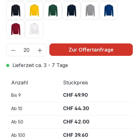
schwarz 005
sonne 035
tanne 072
tinte 034
titan 043
ultramarinbl
weinrot 017
weiß 001
Zur Offertanfrage
Lieferzeit ca. 3 - 7 Tage
Anzahl
Stückpreis
CHF 49.90
Bis
9
CHF 44.30
Ab
10
CHF 42.00
Ab
50
CHF 39.60
Ab
100