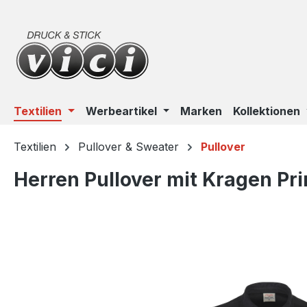
m Hauptinhalt springen
Zur Suche springen
Zur Hauptnavigation springen
Textilien
Werbeartikel
Marken
Kollektionen
Textilien
Pullover & Sweater
Pullover
Herren Pullover mit Kragen P
Bildergalerie überspringen