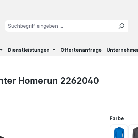
Dienstleistungen
Offertenanfrage
Unternehme
rinter Homerun 2262040
ausw
Farbe
Blau 63