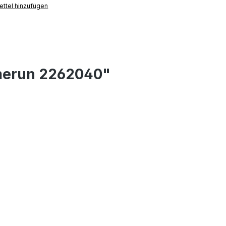
ttel hinzufügen
omerun 2262040"