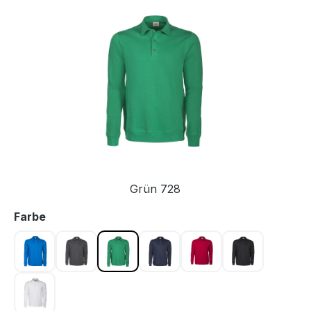
Bildergalerie überspringen
Grün 728
auswählen
Farbe
Blau 632
Grau 935
Grün 728
Marine 600
Rot 400
Schwarz 90
Weiss 100