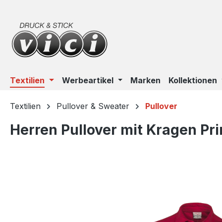
m Hauptinhalt springen
Zur Suche springen
Zur Hauptnavigation springen
Textilien
Werbeartikel
Marken
Kollektionen
Textilien
Pullover & Sweater
Pullover
Herren Pullover mit Kragen P
Bildergalerie überspringen