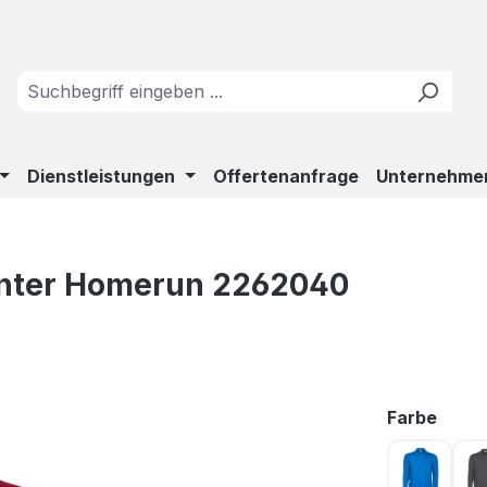
Dienstleistungen
Offertenanfrage
Unternehme
rinter Homerun 2262040
ausw
Farbe
Blau 63