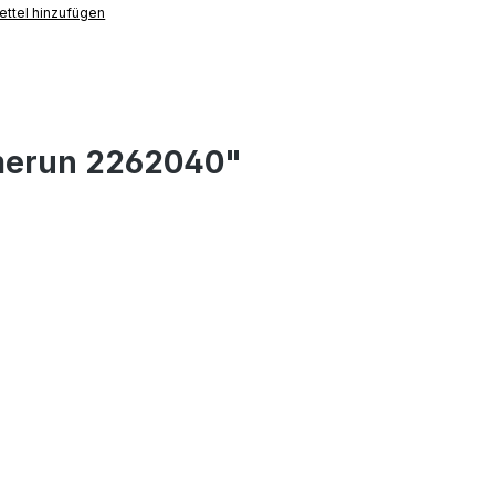
ttel hinzufügen
omerun 2262040"