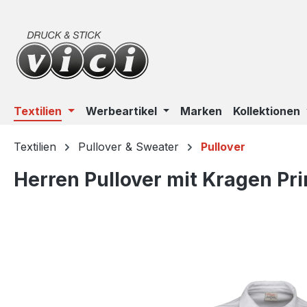
m Hauptinhalt springen
Zur Suche springen
Zur Hauptnavigation springen
Textilien
Werbeartikel
Marken
Kollektionen
Textilien
Pullover & Sweater
Pullover
Herren Pullover mit Kragen P
Bildergalerie überspringen