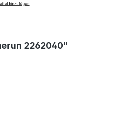
ttel hinzufügen
omerun 2262040"