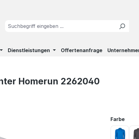
Dienstleistungen
Offertenanfrage
Unternehme
rinter Homerun 2262040
ausw
Farbe
Blau 63