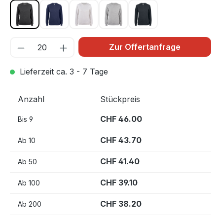
Antrazit Melange 955
Dark navy 580
Ecru Meliert 925
Graumeliert 95
Schwarz 99
Zur Offertanfrage
Lieferzeit ca. 3 - 7 Tage
Anzahl
Stückpreis
CHF 46.00
Bis
9
CHF 43.70
Ab
10
CHF 41.40
Ab
50
CHF 39.10
Ab
100
CHF 38.20
Ab
200