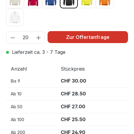
Hellkhaki 815
Rot 35
Royal Blau 55
Schwarz 99
Warnschutz Gelb 11
Warnschutz 
Weiss 00
Zur Offertanfrage
Lieferzeit ca. 3 - 7 Tage
Anzahl
Stückpreis
CHF 30.00
Bis
9
CHF 28.50
Ab
10
CHF 27.00
Ab
50
CHF 25.50
Ab
100
CHF 24.90
Ab
200