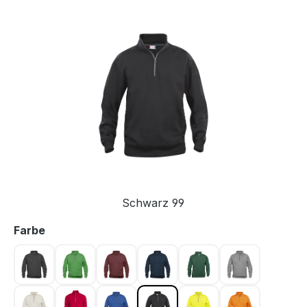
Bildergalerie überspringen
Schwarz 99
auswählen
Farbe
Anthrazit meliert 955
Apfelgrün 605
Bordeaux 38
Dunkel Marine 580
Flaschengrün 68
Graumeliert 