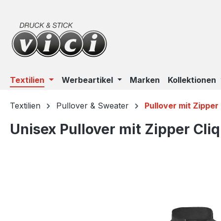
m Hauptinhalt springen
Zur Suche springen
Zur Hauptnavigation springen
Textilien
Werbeartikel
Marken
Kollektionen
Textilien
Pullover & Sweater
Pullover mit Zipper
Unisex Pullover mit Zipper Cli
Bildergalerie überspringen