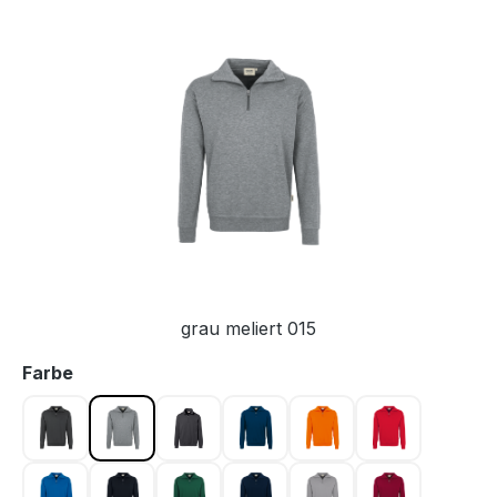
Bildergalerie überspringen
grau meliert 015
auswählen
Farbe
anthrazit 028
grau meliert 015
karbongrau 064
marine 003
orange 027
rot 002