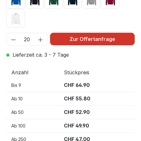
royalblau 010
schwarz 005
tanne 072
tinte 034
titan 043
weinrot 017
weiß 001
Zur Offertanfrage
Lieferzeit ca. 3 - 7 Tage
Anzahl
Stückpreis
CHF 64.90
Bis
9
CHF 55.80
Ab
10
CHF 52.90
Ab
50
CHF 49.90
Ab
100
CHF 47.00
Ab
250