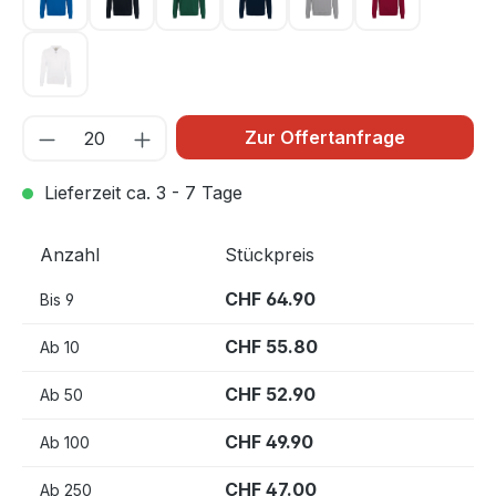
royalblau 010
schwarz 005
tanne 072
tinte 034
titan 043
weinrot 017
weiß 001
Zur Offertanfrage
Lieferzeit ca. 3 - 7 Tage
Anzahl
Stückpreis
CHF 64.90
Bis
9
CHF 55.80
Ab
10
CHF 52.90
Ab
50
CHF 49.90
Ab
100
CHF 47.00
Ab
250