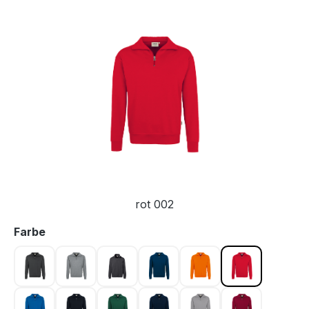
Bildergalerie überspringen
rot 002
auswählen
Farbe
anthrazit 028
grau meliert 015
karbongrau 064
marine 003
orange 027
rot 002