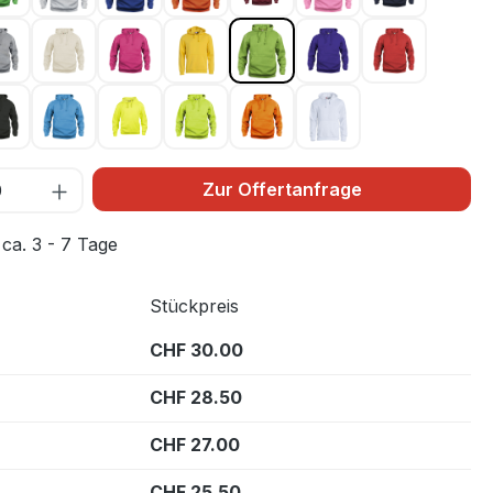
ngrün 68
Graumeliert 95
Hellkhaki 815
Kirsche 300
Lemon 10
Light green 67
Lila 44
Rot 35
lau 55
Schwarz 99
Türkis 54
Warnschutz Gelb 11
Warnschutz Grün 600
Warnschutz Orange 170
Weiss 00
Zur Offertanfrage
 ca. 3 - 7 Tage
Stückpreis
CHF 30.00
CHF 28.50
CHF 27.00
CHF 25.50