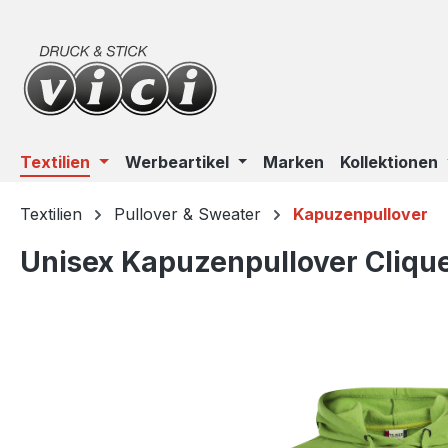
m Hauptinhalt springen
Zur Suche springen
Zur Hauptnavigation springen
Textilien
Werbeartikel
Marken
Kollektionen
Textilien
Pullover & Sweater
Kapuzenpullover
Unisex Kapuzenpullover Cliqu
Bildergalerie überspringen