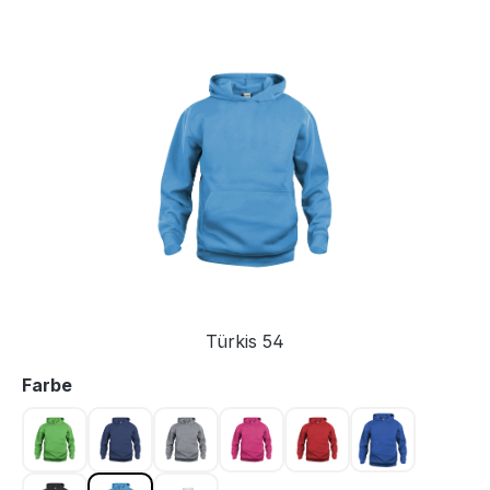
Bildergalerie überspringen
Türkis 54
auswählen
Farbe
Apfelgrün 605
Dunkel Marine 580
Graumeliert 95
Kirsche 300
Rot 35
Royal Blau 5