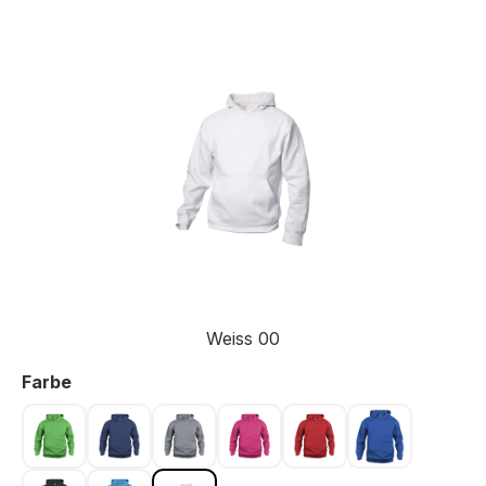
Bildergalerie überspringen
Weiss 00
auswählen
Farbe
Apfelgrün 605
Dunkel Marine 580
Graumeliert 95
Kirsche 300
Rot 35
Royal Blau 5