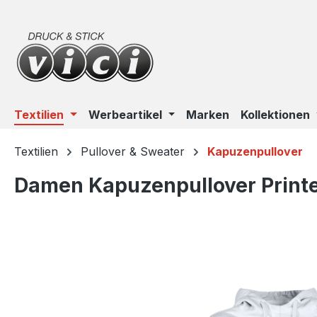
m Hauptinhalt springen
Zur Suche springen
Zur Hauptnavigation springen
Textilien
Werbeartikel
Marken
Kollektionen
Textilien
Pullover & Sweater
Kapuzenpullover
Damen Kapuzenpullover Print
Bildergalerie überspringen