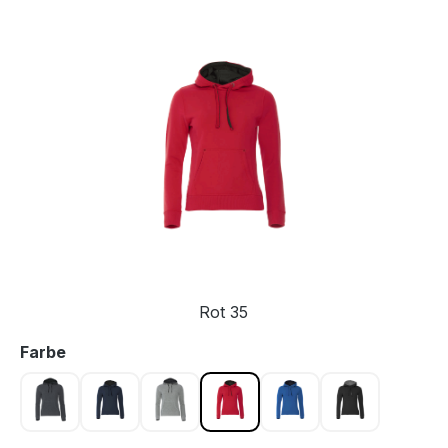
Bildergalerie überspringen
Rot 35
auswählen
Farbe
Anthrazit meliert 955
Dark navy 580
Graumeliert 95
Rot 35
Royal Blau 55
Schwarz 99