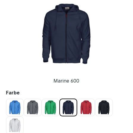
Bildergalerie überspringen
Marine 600
auswählen
Farbe
Blau 632
Grau 935
Grün 728
Marine 600
Rot 400
Schwarz 90
Weiss 100