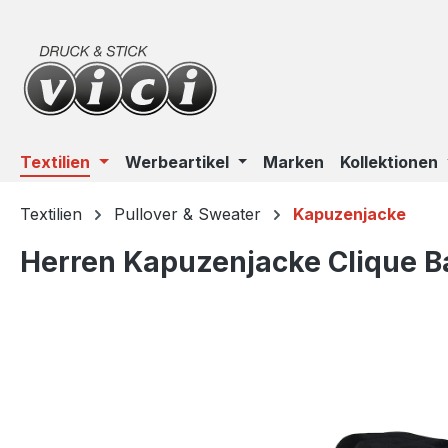
m Hauptinhalt springen
Zur Suche springen
Zur Hauptnavigation springen
Textilien
Werbeartikel
Marken
Kollektionen
Textilien
Pullover & Sweater
Kapuzenjacke
Herren Kapuzenjacke Clique Ba
Bildergalerie überspringen