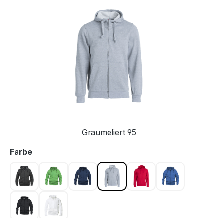
Bildergalerie überspringen
Graumeliert 95
auswählen
Farbe
Anthrazit meliert 955
Apfelgrün 605
Dunkel Marine 580
Graumeliert 95
Rot 35
Royal Blau 5
Schwarz 99
Weiss 00