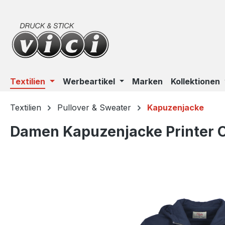
m Hauptinhalt springen
Zur Suche springen
Zur Hauptnavigation springen
Textilien
Werbeartikel
Marken
Kollektionen
Textilien
Pullover & Sweater
Kapuzenjacke
Damen Kapuzenjacke Printer 
Bildergalerie überspringen