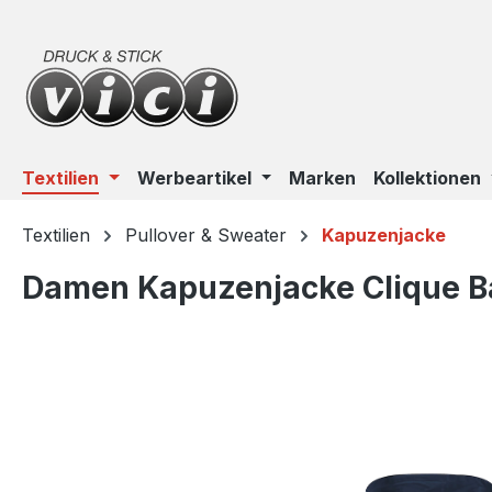
m Hauptinhalt springen
Zur Suche springen
Zur Hauptnavigation springen
Textilien
Werbeartikel
Marken
Kollektionen
Textilien
Pullover & Sweater
Kapuzenjacke
Damen Kapuzenjacke Clique Bas
Bildergalerie überspringen