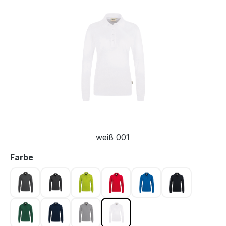
Bildergalerie überspringen
weiß 001
auswählen
Farbe
anthrazit 028
karbongrau 064
kiwi 040
rot 002
royalblau 010
schwarz 005
tanne 072
tinte 034
titan 043
weiß 001