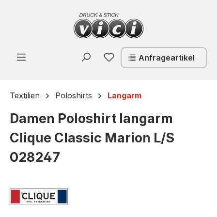
Zum Hauptinhalt springen
Du hast 0 Produkte auf de
Anfrageartikel
Textilien
Poloshirts
Langarm
Damen Poloshirt langarm
Clique Classic Marion L/S
028247