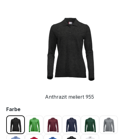
Bildergalerie überspringen
Anthrazit meliert 955
auswählen
Farbe
Anthrazit meliert 955
Apfelgrün 605
Bordeaux 38
Dunkel Marine 580
Flaschengrün 68
Graumeliert 