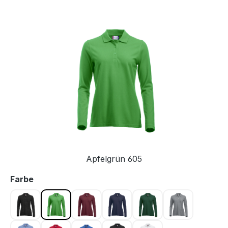
Bildergalerie überspringen
Apfelgrün 605
auswählen
Farbe
Anthrazit meliert 955
Apfelgrün 605
Bordeaux 38
Dunkel Marine 580
Flaschengrün 68
Graumeliert 