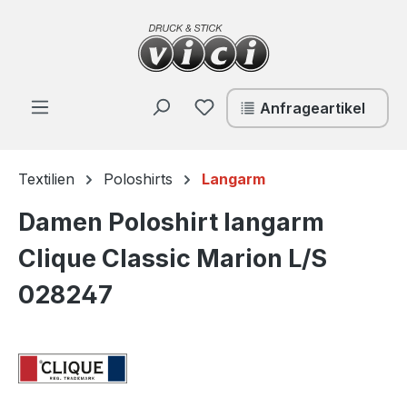
Zum Hauptinhalt springen
Du hast 0 Produkte auf de
Anfrageartikel
Textilien
Poloshirts
Langarm
Damen Poloshirt langarm
Clique Classic Marion L/S
028247