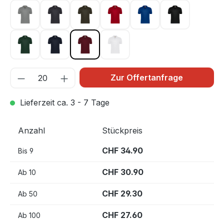
grau meliert 015
karbongrau 064
olive 065
rot 002
royalblau 010
schwarz 005
tanne 072
tinte 034
weinrot 017
weiß 001
Zur Offertanfrage
Lieferzeit ca. 3 - 7 Tage
Anzahl
Stückpreis
CHF 34.90
Bis
9
CHF 30.90
Ab
10
CHF 29.30
Ab
50
CHF 27.60
Ab
100