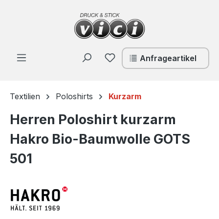
Zum Hauptinhalt springen
Du hast 0 Produkte auf de
Anfrageartikel
Textilien
Poloshirts
Kurzarm
Herren Poloshirt kurzarm
Hakro Bio-Baumwolle GOTS
501