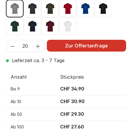
grau meliert 015
karbongrau 064
olive 065
rot 002
royalblau 010
schwarz 005
tanne 072
tinte 034
weinrot 017
weiß 001
Zur Offertanfrage
Lieferzeit ca. 3 - 7 Tage
Anzahl
Stückpreis
CHF 34.90
Bis
9
CHF 30.90
Ab
10
CHF 29.30
Ab
50
CHF 27.60
Ab
100