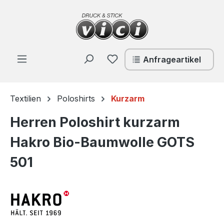
Zum Hauptinhalt springen
Du hast 0 Produkte auf de
Anfrageartikel
Textilien
Poloshirts
Kurzarm
Herren Poloshirt kurzarm
Hakro Bio-Baumwolle GOTS
501