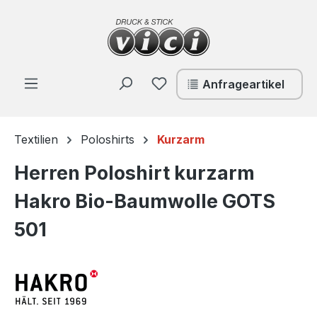
Zum Hauptinhalt springen
Du hast 0 Produkte auf de
Anfrageartikel
Textilien
Poloshirts
Kurzarm
Herren Poloshirt kurzarm
Hakro Bio-Baumwolle GOTS
501