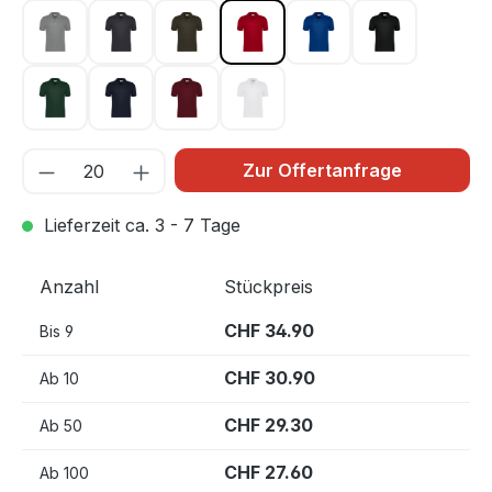
grau meliert 015
karbongrau 064
olive 065
rot 002
royalblau 010
schwarz 005
tanne 072
tinte 034
weinrot 017
weiß 001
Zur Offertanfrage
Lieferzeit ca. 3 - 7 Tage
Anzahl
Stückpreis
CHF 34.90
Bis
9
CHF 30.90
Ab
10
CHF 29.30
Ab
50
CHF 27.60
Ab
100