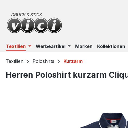
m Hauptinhalt springen
Zur Suche springen
Zur Hauptnavigation springen
Textilien
Werbeartikel
Marken
Kollektionen
Textilien
Poloshirts
Kurzarm
Herren Poloshirt kurzarm Cliq
Bildergalerie überspringen