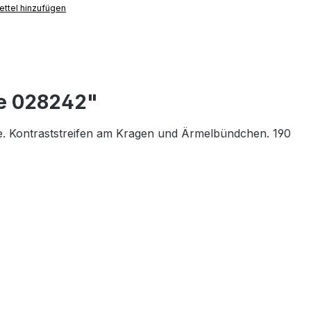
ttel hinzufügen
le 028242"
te. Kontraststreifen am Kragen und Ärmelbündchen. 190