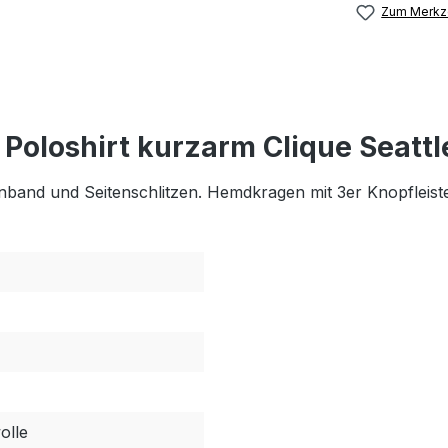
Zum Merkze
Poloshirt kurzarm Clique Seatt
nband und Seitenschlitzen. Hemdkragen mit 3er Knopfleis
lle