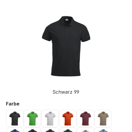
Bildergalerie überspringen
Schwarz 99
auswählen
Farbe
Anthrazit meliert 955
Apfelgrün 605
Asche 92
Blutorange 18
Bordeaux 38
Caffe Latte 