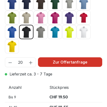
Dunkel Blau 56
Dunkel Marine 580
Dunkelmocca 825
Flaschengrün 68
Graumeliert 95
Hellblau 57
Hellgrün 67
Hellkhaki 815
Hellpink 250
Kirsche 300
Lila 44
Rot 35
Royal Blau 55
Schwarz 99
Silber 94
Türkis 54
Warnschutz Grün 6
Weiss 00
Zitrone 10
Zur Offertanfrage
Lieferzeit ca. 3 - 7 Tage
Anzahl
Stückpreis
CHF 19.50
Bis
9