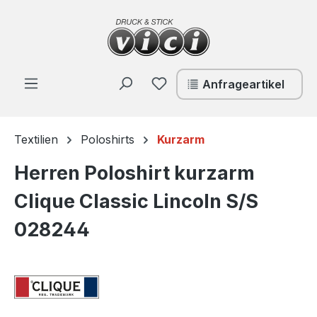
Zum Hauptinhalt springen
Du hast 0 Produkte auf de
Anfrageartikel
Textilien
Poloshirts
Kurzarm
Herren Poloshirt kurzarm
Clique Classic Lincoln S/S
028244