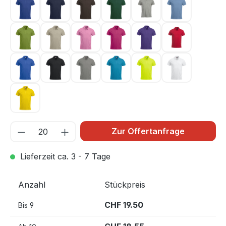
Dunkel Blau 56
Dunkel Marine 580
Dunkelmocca 825
Flaschengrün 68
Graumeliert 95
Hellblau 57
Hellgrün 67
Hellkhaki 815
Hellpink 250
Kirsche 300
Lila 44
Rot 35
Royal Blau 55
Schwarz 99
Silber 94
Türkis 54
Warnschutz Grün 6
Weiss 00
Zitrone 10
Zur Offertanfrage
Lieferzeit ca. 3 - 7 Tage
Anzahl
Stückpreis
CHF 19.50
Bis
9