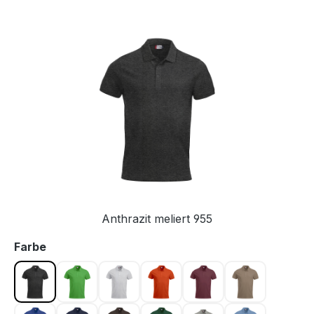
Bildergalerie überspringen
Anthrazit meliert 955
auswählen
Farbe
Anthrazit meliert 955
Apfelgrün 605
Asche 92
Blutorange 18
Bordeaux 38
Caffe Latte 