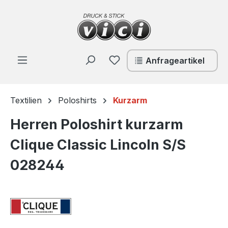
Zum Hauptinhalt springen
Du hast 0 Produkte auf de
Anfrageartikel
Textilien
Poloshirts
Kurzarm
Herren Poloshirt kurzarm
Clique Classic Lincoln S/S
028244