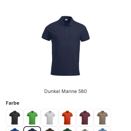
Bildergalerie überspringen
Dunkel Marine 580
auswählen
Farbe
Anthrazit meliert 955
Apfelgrün 605
Asche 92
Blutorange 18
Bordeaux 38
Caffe Latte 