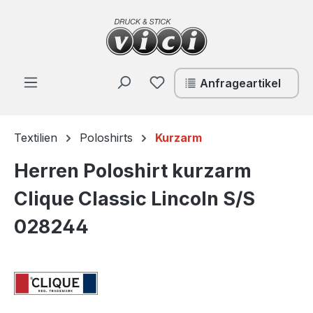
Zum Hauptinhalt springen
Du hast 0 Produkte auf de
Anfrageartikel
Textilien
Poloshirts
Kurzarm
Herren Poloshirt kurzarm
Clique Classic Lincoln S/S
028244