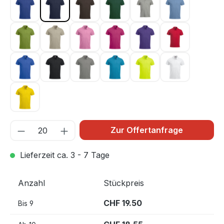
Dunkel Blau 56
Dunkel Marine 580
Dunkelmocca 825
Flaschengrün 68
Graumeliert 95
Hellblau 57
Hellgrün 67
Hellkhaki 815
Hellpink 250
Kirsche 300
Lila 44
Rot 35
Royal Blau 55
Schwarz 99
Silber 94
Türkis 54
Warnschutz Grün 6
Weiss 00
Zitrone 10
Zur Offertanfrage
Lieferzeit ca. 3 - 7 Tage
Anzahl
Stückpreis
CHF 19.50
Bis
9