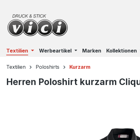
m Hauptinhalt springen
Zur Suche springen
Zur Hauptnavigation springen
Textilien
Werbeartikel
Marken
Kollektionen
Textilien
Poloshirts
Kurzarm
Herren Poloshirt kurzarm Cliq
Bildergalerie überspringen