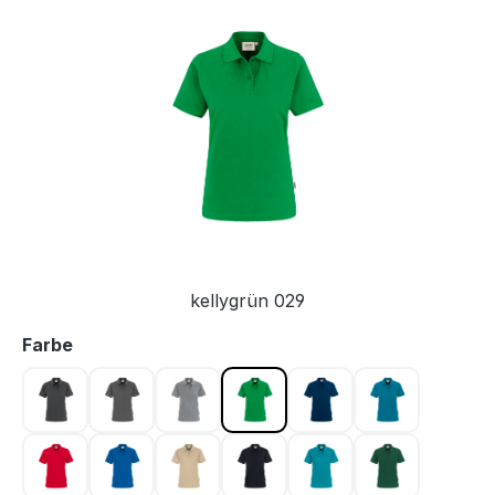
Bildergalerie überspringen
kellygrün 029
auswählen
Farbe
anthrazit 028
graphit 042
grau meliert 015
kellygrün 029
marine 003
petrol 046
rot 002
royalblau 010
sand 007
schwarz 005
smaragd 012
tanne 072