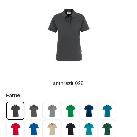
Bildergalerie überspringen
anthrazit 028
auswählen
Farbe
anthrazit 028
graphit 042
grau meliert 015
kellygrün 029
marine 003
petrol 046
rot 002
royalblau 010
sand 007
schwarz 005
smaragd 012
tanne 072