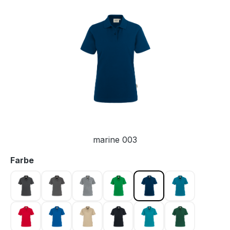
Bildergalerie überspringen
marine 003
auswählen
Farbe
anthrazit 028
graphit 042
grau meliert 015
kellygrün 029
marine 003
petrol 046
rot 002
royalblau 010
sand 007
schwarz 005
smaragd 012
tanne 072