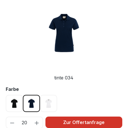
Bildergalerie überspringen
tinte 034
auswählen
Farbe
schwarz 005
tinte 034
weiß 001
Zur Offertanfrage