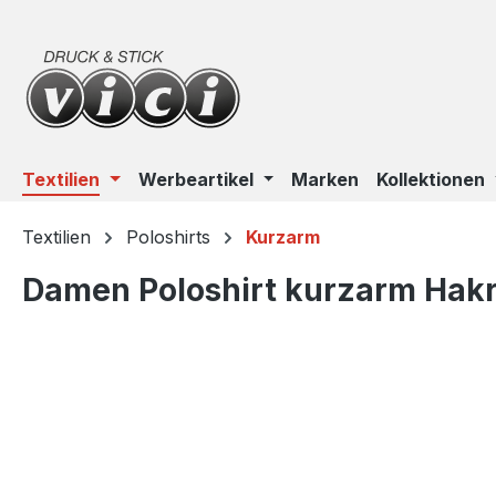
m Hauptinhalt springen
Zur Suche springen
Zur Hauptnavigation springen
Textilien
Werbeartikel
Marken
Kollektionen
Textilien
Poloshirts
Kurzarm
Damen Poloshirt kurzarm Hakr
Bildergalerie überspringen