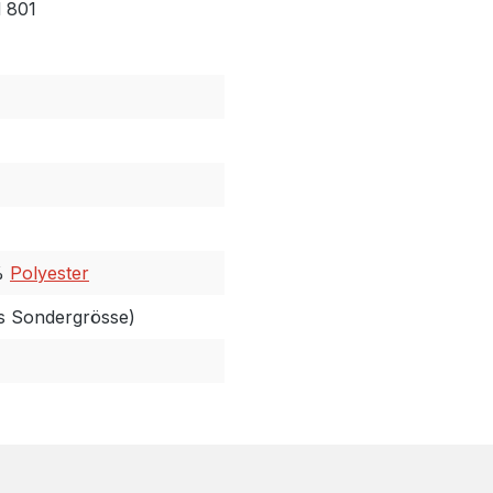
 801
%
Polyester
ls Sondergrösse)