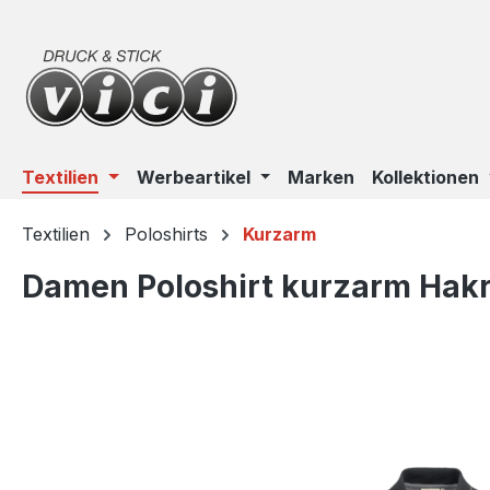
m Hauptinhalt springen
Zur Suche springen
Zur Hauptnavigation springen
Textilien
Werbeartikel
Marken
Kollektionen
Textilien
Poloshirts
Kurzarm
Damen Poloshirt kurzarm Hak
Bildergalerie überspringen