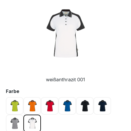
Bildergalerie überspringen
weißanthrazit 001
auswählen
Farbe
kiwi anthrazit 040
orangeanthrazit 027
rotanthrazit 002
royalblauanthrazit 010
schwarzanthrazit 00
tinteanthrazi
titananthrazit 043
weißanthrazit 001